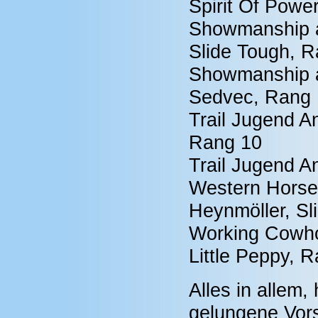
Spirit Of Powe
Showmanship at
Slide Tough, R
Showmanship a
Sedvec, Rang 
Trail Jugend 
Rang 10
Trail Jugend A
Western Horse
Heynmöller, Sl
Working Cowhor
Little Peppy, 
Alles in allem,
gelungene Vors