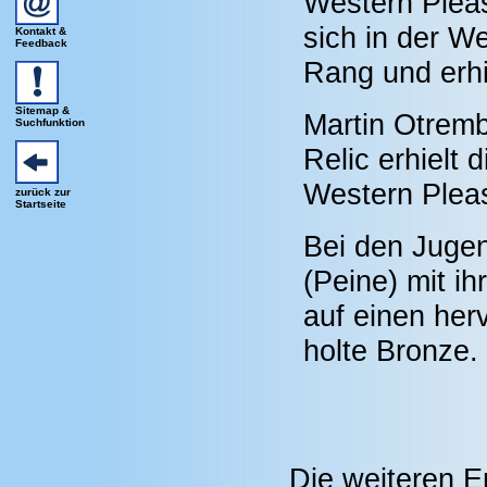
Western Pleas
sich in der W
Kontakt &
Feedback
Rang und erhi
Sitemap &
Martin Otrem
Suchfunktion
Relic erhielt 
Western Plea
zurück zur
Startseite
Bei den Jugen
(Peine) mit i
auf einen her
holte Bronze.
Die weiteren E