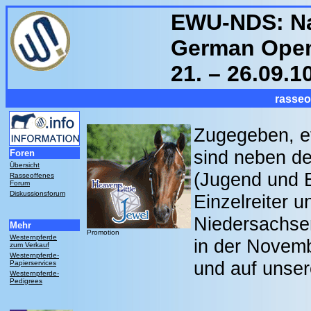
EWU-NDS: Na
German Open
21. – 26.09.1
rasseo
Zugegeben, et
sind neben d
Foren
Übersicht
(Jugend und E
Rasseoffenes
Forum
Diskussionsforum
Einzelreiter 
Niedersachsen
Mehr
Promotion
Westernpferde
in der Novem
zum Verkauf
Westernpferde-
und auf unse
Papierservices
Westernpferde-
Pedigrees