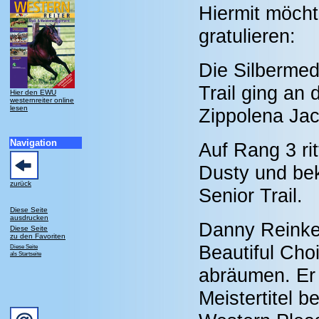
Hiermit möchte
gratulieren:
Die Silbermed
Trail ging an 
Hier den EWU
westernreiter online
lesen
Zippolena Jac
Navigation
Auf Rang 3 ri
Dusty und bek
zurück
Senior Trail.
Diese Seite
ausdrucken
Danny Reinkeh
Diese Seite
zu den Favoriten
Beautiful Cho
Diese Seite
als Startseite
abräumen. Er
Meistertitel 