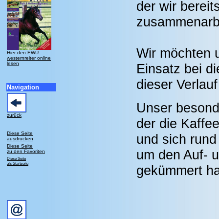
der wir bereits
zusammenarbe
Wir möchten un
Hier den EWU
westernreiter online
lesen
Einsatz bei d
dieser Verlau
Navigation
Unser besonde
zurück
der die Kaffe
Diese Seite
und sich run
ausdrucken
Diese Seite
um den Auf- 
zu den Favoriten
Diese Seite
als Startseite
gekümmert ha