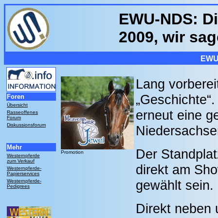
EWU-NDS: Di
2009, wir sa
EWU
Lang vorberei
„Geschichte“.
Foren
Übersicht
erneut eine g
Rasseoffenes
Forum
Diskussionsforum
Niedersachse
Mehr
Der Standpla
Promotion
Westernpferde
zum Verkauf
direkt am Sho
Westernpferde-
Papierservices
gewählt sein.
Westernpferde-
Pedigrees
Direkt neben 