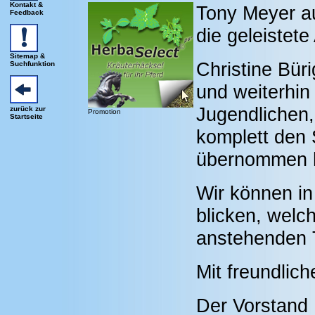
Kontakt &
Tony Meyer a
Feedback
die geleistet
Sitemap &
Christine Büri
Suchfunktion
und weiterhin
Jugendlichen
zurück zur
Promotion
Startseite
komplett den 
übernommen 
Wir können in
blicken, welch
anstehenden 
Mit freundlic
Der Vorstand