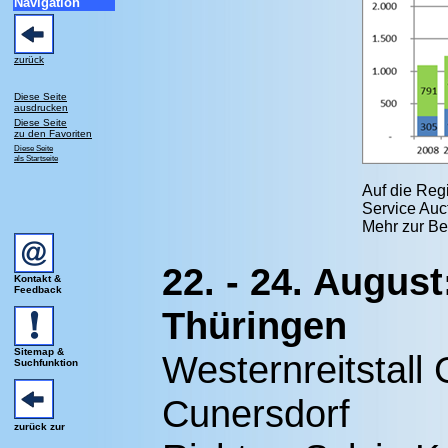
Navigation
zurück
Diese Seite
ausdrucken
Diese Seite
zu den Favoriten
Diese Seite
als Startseite
Auf die Reg
Service Auct
Mehr zur Be
22. - 24. Augus
Kontakt &
Feedback
Thüringen
Sitemap &
Westernreitstall
Suchfunktion
Cunersdorf
zurück zur