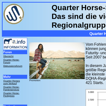
Quarter Horse-
Das sind die v
Regionalgrupp
Quarter 
Vom Fohlen 
können jung
Foren
Futurity- und
Übersicht
Seit 2007 be
Quarter Horse-
Forum
In diesem J
Diskussionsforum
größte Regio
die kleinste
Mehr
DQHA-Regiof
Promotion
Quarter Horses
421 Starts.
zum Verkauf
Quarter Horse-
Papierservices
Quarter Horse-
Pedigrees